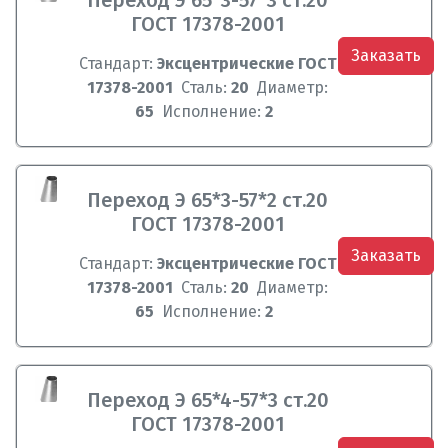
Переход Э 65*3-57*3 ст.20
ГОСТ 17378-2001
Заказать
Стандарт:
Эксцентрические ГОСТ
17378-2001
Сталь:
20
Диаметр:
65
Исполнение:
2
Переход Э 65*3-57*2 ст.20
ГОСТ 17378-2001
Заказать
Стандарт:
Эксцентрические ГОСТ
17378-2001
Сталь:
20
Диаметр:
65
Исполнение:
2
Переход Э 65*4-57*3 ст.20
ГОСТ 17378-2001