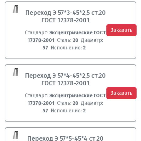
Переход Э 57*3-45*2,5 ст.20
ГОСТ 17378-2001
Заказать
Стандарт:
Эксцентрические ГОСТ
17378-2001
Сталь:
20
Диаметр:
57
Исполнение:
2
Переход Э 57*4-45*2,5 ст.20
ГОСТ 17378-2001
Заказать
Стандарт:
Эксцентрические ГОСТ
17378-2001
Сталь:
20
Диаметр:
57
Исполнение:
2
Переход Э 57*5-45*4 ст.20