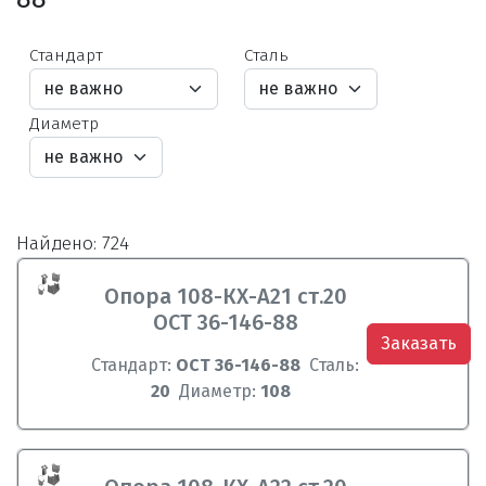
Стандарт
Сталь
Диаметр
Найдено: 724
Опора 108-КХ-А21 ст.20
ОСТ 36-146-88
Заказать
Стандарт:
ОСТ 36-146-88
Сталь:
20
Диаметр:
108