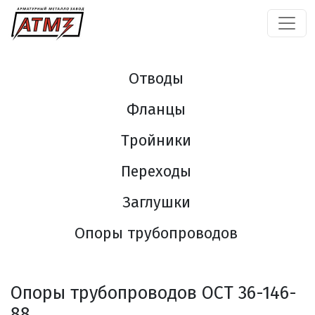
Отводы
Фланцы
Тройники
Переходы
Заглушки
Опоры трубопроводов
Опоры трубопроводов ОСТ 36-146-
88