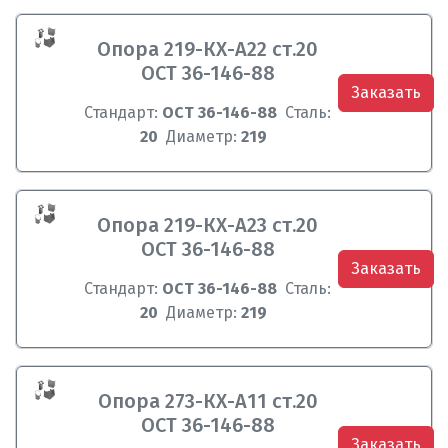
Опора 219-КХ-А22 ст.20
ОСТ 36-146-88
Заказать
Стандарт:
ОСТ 36-146-88
Сталь:
20
Диаметр:
219
Опора 219-КХ-А23 ст.20
ОСТ 36-146-88
Заказать
Стандарт:
ОСТ 36-146-88
Сталь:
20
Диаметр:
219
Опора 273-КХ-А11 ст.20
ОСТ 36-146-88
Заказать