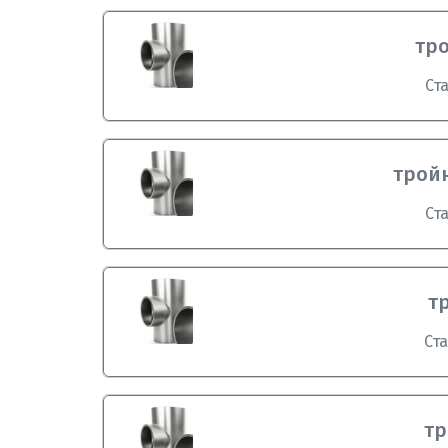
тро
Ст
тройн
Ст
т
Ст
тр