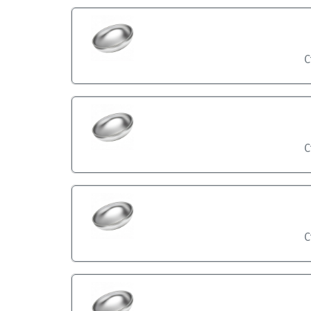
С
С
С