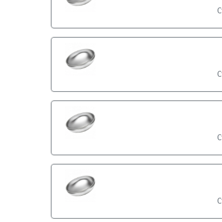
С
С
С
С