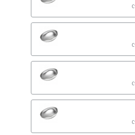
С
С
С
С