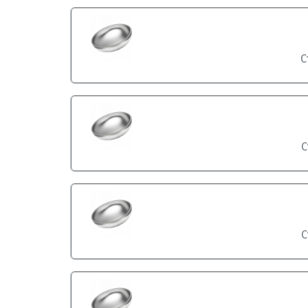
С
С
С