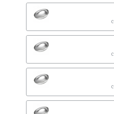
С
С
С