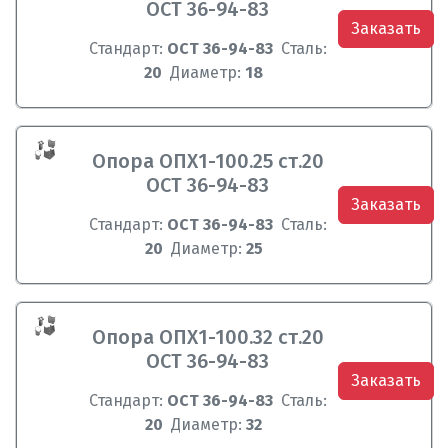
ОСТ 36-94-83
Заказать
Стандарт:
ОСТ 36-94-83
Сталь:
20
Диаметр:
18
Опора ОПХ1-100.25 ст.20
ОСТ 36-94-83
Заказать
Стандарт:
ОСТ 36-94-83
Сталь:
20
Диаметр:
25
Опора ОПХ1-100.32 ст.20
ОСТ 36-94-83
Заказать
Стандарт:
ОСТ 36-94-83
Сталь:
20
Диаметр:
32