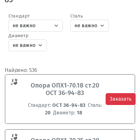
Стандарт
Сталь
Диаметр
Найдено: 536
Опора ОПХ1-70.18 ст.20
ОСТ 36-94-83
Заказать
Стандарт:
ОСТ 36-94-83
Сталь:
20
Диаметр:
18