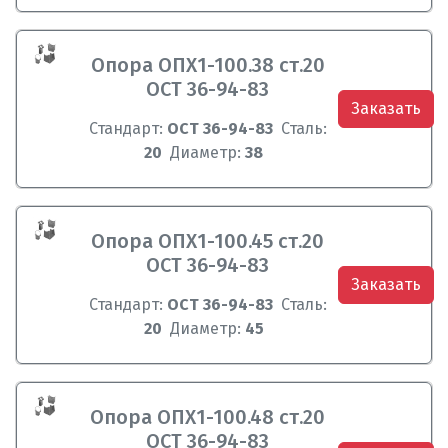
Опора ОПХ1-100.38 ст.20
ОСТ 36-94-83
Заказать
Стандарт:
ОСТ 36-94-83
Сталь:
20
Диаметр:
38
Опора ОПХ1-100.45 ст.20
ОСТ 36-94-83
Заказать
Стандарт:
ОСТ 36-94-83
Сталь:
20
Диаметр:
45
Опора ОПХ1-100.48 ст.20
ОСТ 36-94-83