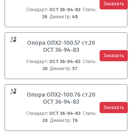
Заказать
Стандарт:
ОСТ 36-94-83
Сталь:
20
Диаметр:
48
Опора ОПХ2-100.57 ст.20
ОСТ 36-94-83
Заказать
Стандарт:
ОСТ 36-94-83
Сталь:
20
Диаметр:
57
Опора ОПХ2-100.76 ст.20
ОСТ 36-94-83
Заказать
Стандарт:
ОСТ 36-94-83
Сталь:
20
Диаметр:
76