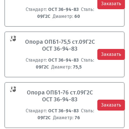
Заказать
Стандарт:
ОСТ 36-94-83
Сталь:
09Г2С
Диаметр:
60
Опора ОПБ1-75,5 ст.09Г2С
ОСТ 36-94-83
Заказать
Стандарт:
ОСТ 36-94-83
Сталь:
09Г2С
Диаметр:
75,5
Опора ОПБ1-76 ст.09Г2С
ОСТ 36-94-83
Заказать
Стандарт:
ОСТ 36-94-83
Сталь:
09Г2С
Диаметр:
76