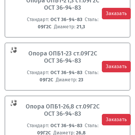
Опора ОПБ1-21,3 ст.09Г2С
ОСТ 36-94-83
Заказать
Стандарт:
ОСТ 36-94-83
Сталь:
09Г2С
Диаметр:
21,3
Опора ОПБ1-23 ст.09Г2С
ОСТ 36-94-83
Заказать
Стандарт:
ОСТ 36-94-83
Сталь:
09Г2С
Диаметр:
23
Опора ОПБ1-26,8 ст.09Г2С
ОСТ 36-94-83
Заказать
Стандарт:
ОСТ 36-94-83
Сталь:
09Г2С
Диаметр:
26,8