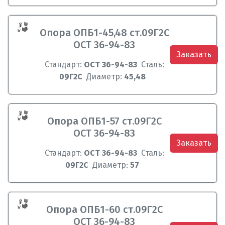
Опора ОПБ1-45,48 ст.09Г2С
ОСТ 36-94-83
Заказать
Стандарт:
ОСТ 36-94-83
Сталь:
09Г2С
Диаметр:
45,48
Опора ОПБ1-57 ст.09Г2С
ОСТ 36-94-83
Заказать
Стандарт:
ОСТ 36-94-83
Сталь:
09Г2С
Диаметр:
57
Опора ОПБ1-60 ст.09Г2С
ОСТ 36-94-83